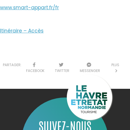
www.smart-appart.fr/fr
Itinéraire – Accès
PARTAGER:
PLUS
FACEBOOK
TWITTER
MESSENGER
SUIVEZ-NOUS