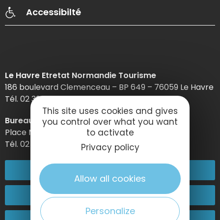
Accessibilté
Le Havre Etretat Normandie Tourisme
186 boulevard Clemenceau – BP 649 – 76059 Le Havre
Tél. 02 32 74 04 04 –
This site uses cookies and gives
Bureau d’information d’Etretat
you control over what you want
to activate
Place Maurice Guillard – 76790 Étretat
Tél. 02 35 27 05 21
Privacy policy
02 32 74 04 04
Allow all cookies
Contactez-nous
Personalize
Passez nous voir !