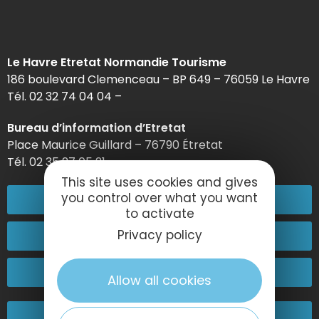
Le Havre Etretat Normandie Tourisme
186 boulevard Clemenceau – BP 649 – 76059 Le Havre
Tél. 02 32 74 04 04 –
Bureau d’information d’Etretat
Place Maurice Guillard – 76790 Étretat
Tél. 02 35 27 05 21
This site uses cookies and gives
you control over what you want
02 32 74 04 04
to activate
Privacy policy
Contactez-nous
Passez nous voir !
Allow all cookies
Nos engagements