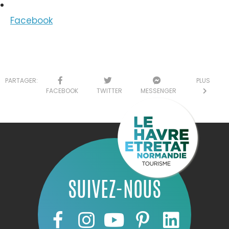
Facebook
PARTAGER:
PLUS
FACEBOOK
TWITTER
MESSENGER
SUIVEZ-NOUS