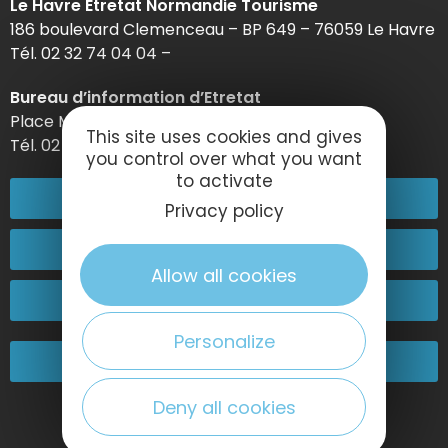
Le Havre Etretat Normandie Tourisme
186 boulevard Clemenceau – BP 649 – 76059 Le Havre
Tél. 02 32 74 04 04 –
Bureau d’information d’Etretat
Place Maurice Guillard – 76790 Étretat
This site uses cookies and gives
Tél. 02 35 27 05 21
you control over what you want
to activate
02 32 74 04 04
Privacy policy
Contactez-nous
Allow all cookies
Passez nous voir !
Personalize
Nos engagements
Deny all cookies