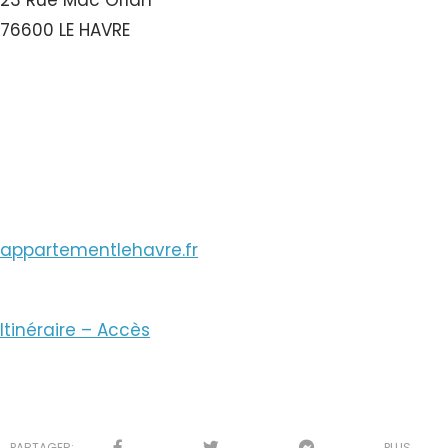
23 Rue Mac Orlan
76600 LE HAVRE
Voir le Numéro
Voir le Courriel
appartementlehavre.fr
Itinéraire – Accès
PARTAGER:
PLUS