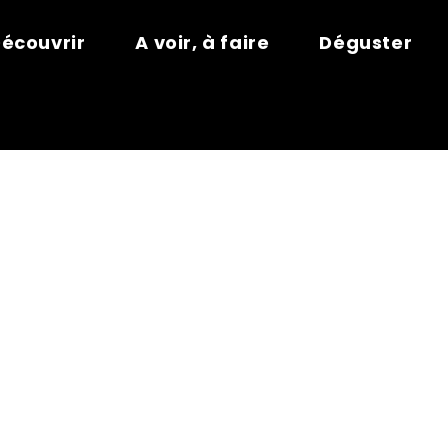
écouvrir
A voir, à faire
Déguster
LS BUREAU D
OMPTOIR D’O
MENT