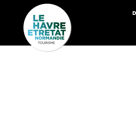
Cookies management panel
D
GODOT & FI
DEVISES, C
INVESTISSE