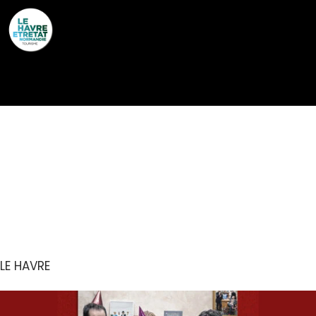
Cookies management panel
CONCERT : LES FATALS
PICARDS – FÊTENT
LEURS 25 ANS
LE HAVRE