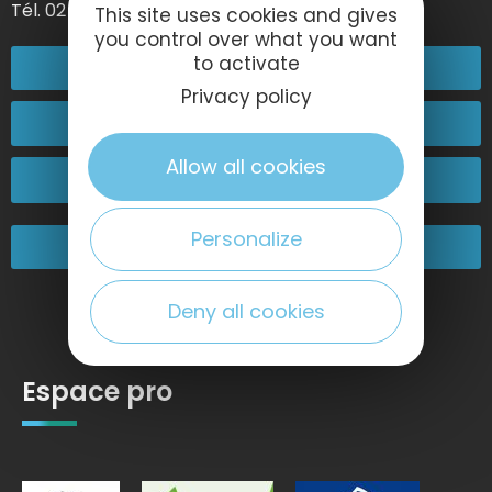
Tél. 02 35 27 05 21
This site uses cookies and gives
you control over what you want
to activate
02 32 74 04 04
Privacy policy
Contactez-nous
Allow all cookies
Passez nous voir !
Personalize
Nos engagements
Deny all cookies
Espace pro