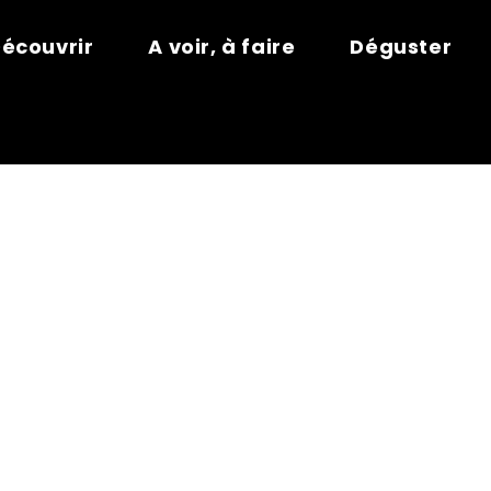
écouvrir
A voir, à faire
Déguster
ANCE® – AUL