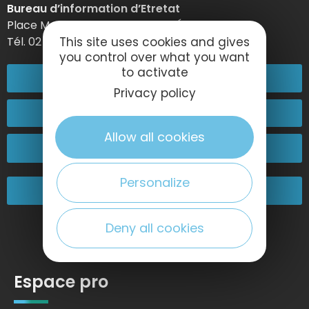
Bureau d’information d’Etretat
Place Maurice Guillard – 76790 Étretat
This site uses cookies and gives
Tél. 02 35 27 05 21
you control over what you want
to activate
02 32 74 04 04
Privacy policy
Contactez-nous
Allow all cookies
Passez nous voir !
Personalize
Nos engagements
Deny all cookies
Espace pro