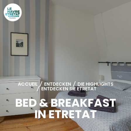
Cookies management panel
ACCUEIL
/
ENTDECKEN
/
DIE HIGHLIGHTS
/
ENTDECKEN SIE ETRETAT
BED & BREAKFAST
IN ETRETAT