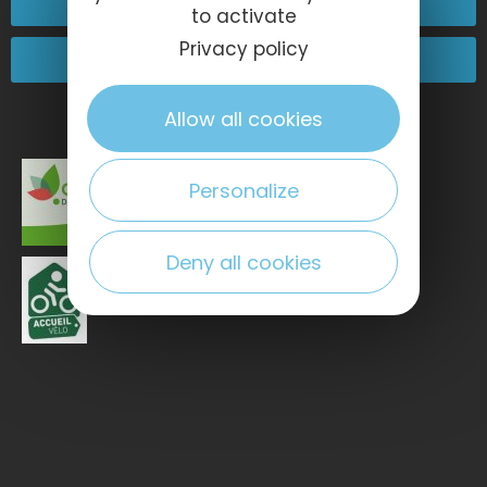
Kontakt
to activate
Privacy policy
Kommen Sie zu uns!
Allow all cookies
Personalize
Deny all cookies