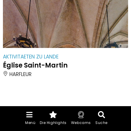
AKTIVITAETEN ZU LANDE
Église Saint-Martin
HARFLEUR
PARTAGER:
PLUS
Menü
Die Highlights
Webcams
Suche
FACEBOOK
TWITTER
MESSENGER