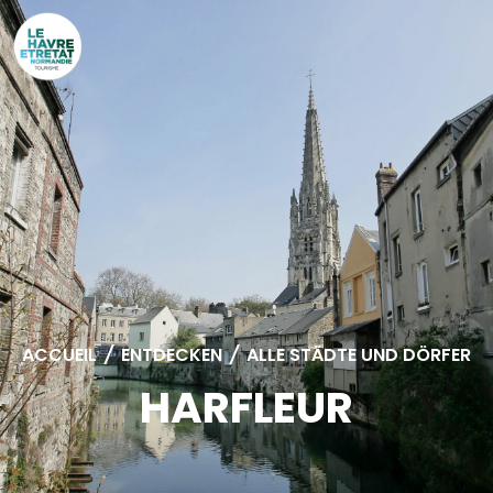
Cookies management panel
ACCUEIL
/
ENTDECKEN
/
ALLE STÄDTE UND DÖRFER
HARFLEUR