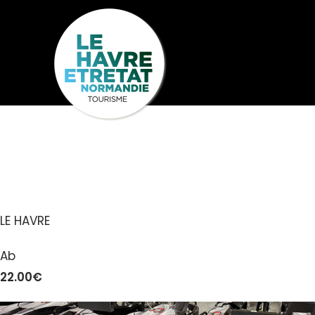
Cookies management panel
LE CITY
Seh
Entdecken
U
LE HAVRE
Ab
22.00€