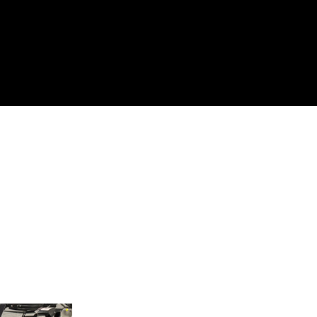
enswürdigkeiten,
Wo man isst,
nternehmungen
wo man ausgeht