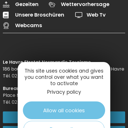
Gezeiten
Wettervorhersage
Unsere Broschüren
Web Tv
Webcams
Le Havre Etretat Normandie Tourisme
186 boulevard Clemenceau – BP 649 – 76059 Le Havre
This site uses cookies and gives
Tél. 02 32 74 04 04 –
you control over what you want
to activate
Bureau d’information d’Etretat
Privacy policy
Place Maurice Guillard – 76790 Étretat
Tél. 02 35 27 05 21
Allow all cookies
02 32 74 04 04