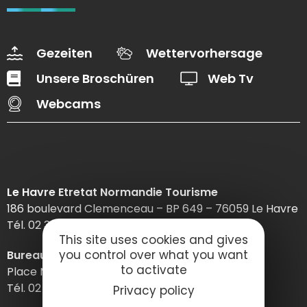
Gezeiten
Wettervorhersage
Unsere Broschüren
Web Tv
Webcams
Le Havre Etretat Normandie Tourisme
186 boulevard Clemenceau – BP 649 – 76059 Le Havre
Tél. 02 32 74 04 04 –
This site uses cookies and gives
you control over what you want
Bureau d’information d’Etretat
to activate
Place Maurice Guillard – 76790 Étretat
Tél. 02 35 27 05 21
Privacy policy