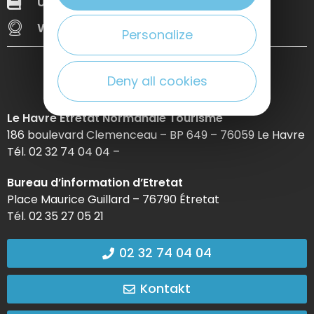
Unsere Broschüren
Web Tv
Webcams
Personalize
Deny all cookies
Le Havre Etretat Normandie Tourisme
186 boulevard Clemenceau – BP 649 – 76059 Le Havre
Tél. 02 32 74 04 04 –
Bureau d’information d’Etretat
Place Maurice Guillard – 76790 Étretat
Tél. 02 35 27 05 21
02 32 74 04 04
Kontakt