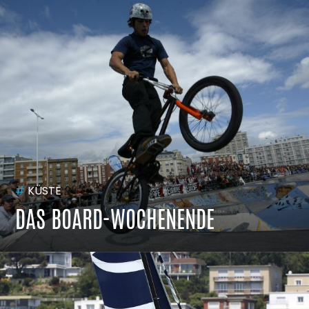
#
KÜSTE
DAS BOARD-WOCHENENDE