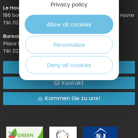
Privacy policy
Le Havre Etretat Normandie Tourisme
186 boulevard Clemenceau – BP 649 – 76059 Le Havre
Tél. 02 32 74 04 04 –
Allow all cookies
Bureau d’information d’Etretat
Place Maurice Guillard – 76790 Étretat
Personalize
Tél. 02 35 27 05 21
Deny all cookies
02 32 74 04 04
Kontakt
Kommen Sie zu uns!