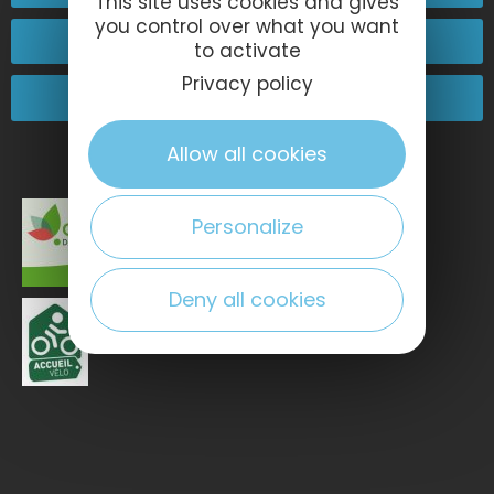
This site uses cookies and gives
you control over what you want
Kontakt
to activate
Privacy policy
Kommen Sie zu uns!
Allow all cookies
Personalize
Deny all cookies