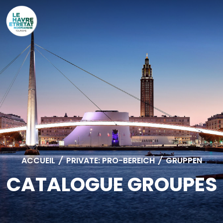
Cookies management panel
ACCUEIL
/
PRIVATE: PRO-BEREICH
/
GRUPPEN
CATALOGUE GROUPES