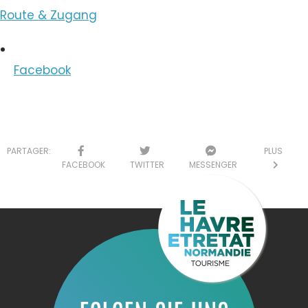
Route & Zugang
Facebook
PARTAGER:
PLUS
FACEBOOK
TWITTER
MESSENGER