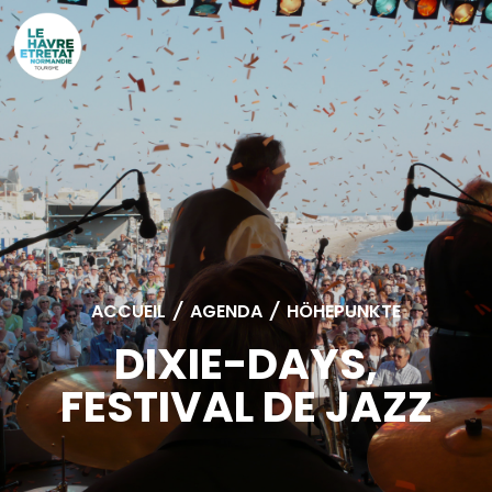
Cookies management panel
ACCUEIL
/
AGENDA
/
HÖHEPUNKTE
DIXIE-DAYS,
FESTIVAL DE JAZZ