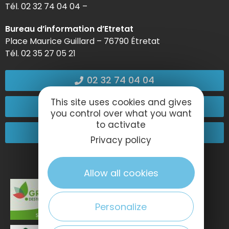
Tél. 02 32 74 04 04 –
Bureau d’information d’Etretat
Place Maurice Guillard – 76790 Étretat
Tél. 02 35 27 05 21
02 32 74 04 04
This site uses cookies and gives
Kontakt
you control over what you want
to activate
Kommen Sie zu uns!
Privacy policy
Allow all cookies
Personalize