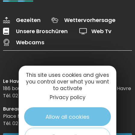
Gezeiten
Wettervorhersage
Unsere Broschüren
Web Tv
Webcams
This site uses cookies and gives
Le Havre Etretat Normandie Tourisme
you control over what you want
to activate
186 boulevard Clemenceau – BP 649 – 76059 Le Havre
Tél. 02 32 74 04 04 –
Privacy policy
Bureau d’information d’Etretat
Place Maurice Guillard – 76790 Étretat
Allow all cookies
Tél. 02 35 27 05 21