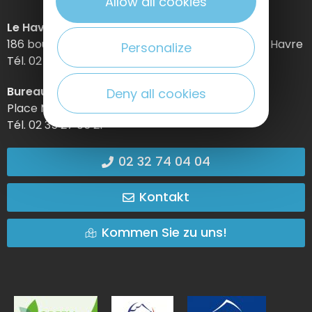
Allow all cookies
Le Havre Etretat Normandie Tourisme
186 boulevard Clemenceau – BP 649 – 76059 Le Havre
Personalize
Tél. 02 32 74 04 04 –
Bureau d’information d’Etretat
Deny all cookies
Place Maurice Guillard – 76790 Étretat
Tél. 02 35 27 05 21
02 32 74 04 04
Kontakt
Kommen Sie zu uns!