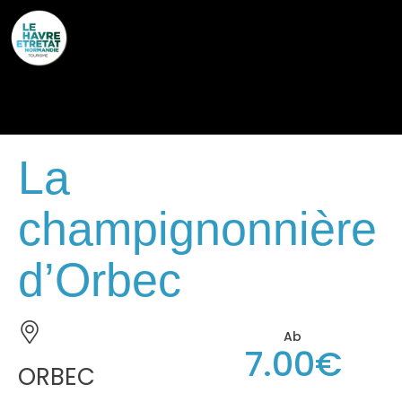
Cookies management panel
La
champignonnière
d’Orbec
Ab
7.00€
ORBEC