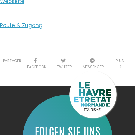
Webseite
Route & Zugang
PARTAGER:
PLUS
FACEBOOK
TWITTER
MESSENGER
FOLGEN SIE UNS