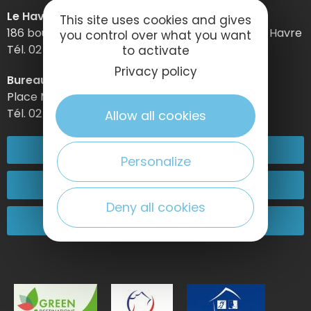
Le Havre Etretat Normandie Tourisme
This site uses cookies and gives
186 boulevard Clemenceau – BP 649 – 76059 Le Havre
you control over what you want
Tél. 02 32 74 04 04 –
to activate
Privacy policy
Bureau d’information d’Etretat
Place Maurice Guillard – 76790 Étretat
Tél. 02 35 27 05 21
Allow all cookies
02 32 74 04 04
Personalize
Kontakt
Deny all cookies
Kommen Sie zu uns!