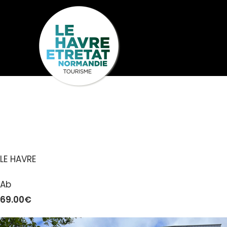
Cookies management panel
SMART APPA
Seh
Entdecken
U
LE HAVRE
Ab
69.00€