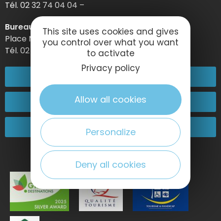
Tél. 02 32 74 04 04 –
Bureau d’information d’Etretat
This site uses cookies and gives
Place Maurice Guillard – 76790 Étretat
you control over what you want
Tél. 02 35 27 05 21
to activate
Privacy policy
02 32 74 04 04
Allow all cookies
Kontakt
Kommen Sie zu uns!
Personalize
Deny all cookies