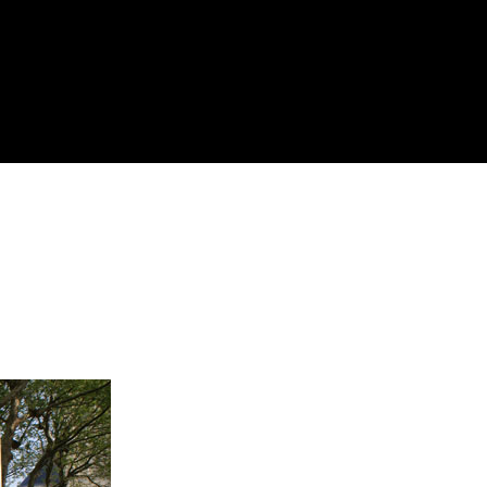
-VOUS DE SA
enswürdigkeiten,
Wo man isst,
nternehmungen
wo man ausgeht