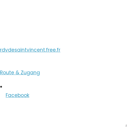
E-Mail ansehen
E-Mail ansehen
rdvdesaintvincent.free.fr
Route & Zugang
Facebook