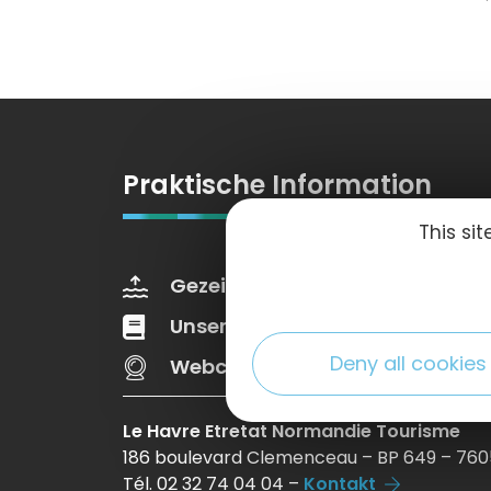
Praktische Information
This si
Gezeiten
Wettervorher
Unsere Broschüren
Web
Deny all cookies
Webcams
Le Havre Etretat Normandie Tourisme
186 boulevard Clemenceau – BP 649 – 760
Tél. 02 32 74 04 04 –
Kontakt