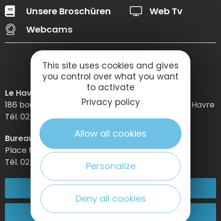
Unsere Broschüren
Web Tv
Webcams
This site uses cookies and gives
you control over what you want
to activate
Le Havre Etretat Normandie Tourisme
Privacy policy
186 boulevard Clemenceau – BP 649 – 76059 Le Havre
Tél. 02 32 74 04 04 –
Allow all cookies
Bureau d’information d’Etretat
Place Maurice Guillard – 76790 Étretat
Tél. 02 35 27 05 21
Personalize
02 32 74 04 04
Deny all cookies
Kontakt