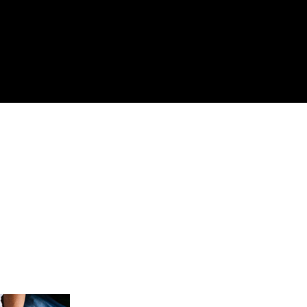
PIZZERIA & B
enswürdigkeiten,
Wo man isst,
nternehmungen
wo man ausgeht