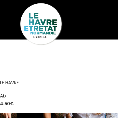
Cookies management panel
LE PRÉAU – 
Seh
Entdecken
U
LE HAVRE
Ab
4.50€