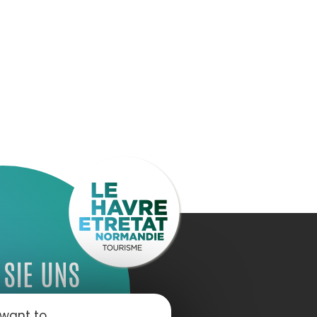
 SIE UNS
 want to