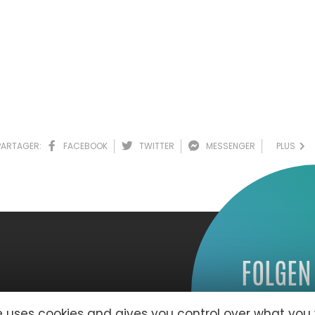
PARTAGER:
FACEBOOK
TWITTER
MESSENGER
PLUS
FOLGEN
te uses cookies and gives you control over what you