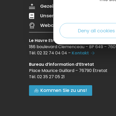
Gezeiten
Wettervorher
Unsere Broschüren
Web
Webcams
Deny all cookies
Le Havre Etretat Normandie Tourisme
186 boulevard Clemenceau – BP 649 – 760
Tél. 02 32 74 04 04 –
Kontakt
Bureau d’information d’Etretat
Place Maurice Guillard – 76790 Étretat
Tél. 02 35 27 05 21
Kommen Sie zu uns!