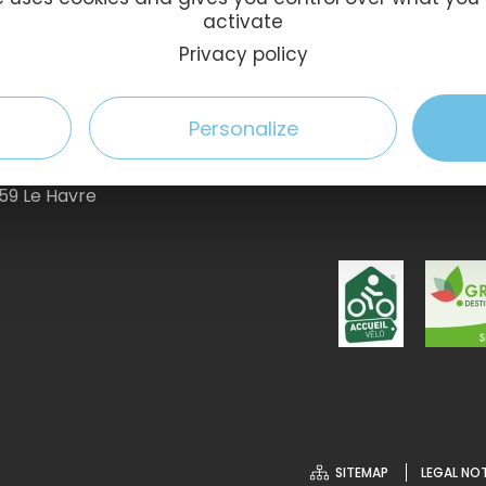
activate
sage
Privacy policy
 Tv
Personalize
59 Le Havre
SITEMAP
LEGAL NO