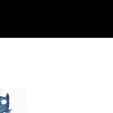
KIDS LE HA
enswürdigkeiten,
Wo man isst,
nternehmungen
wo man ausgeht