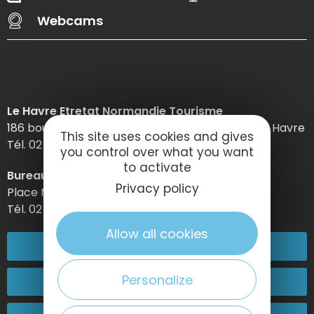
Webcams
Le Havre Etretat Normandie Tourisme
186 boulevard Clemenceau – BP 649 – 76059 Le Havre
This site uses cookies and gives
Tél. 02 32 74 04 04 –
you control over what you want
to activate
Bureau d’information d’Etretat
Privacy policy
Place Maurice Guillard – 76790 Étretat
Tél. 02 35 27 05 21
Allow all cookies
02 32 74 04 04
Personalize
Kontakt