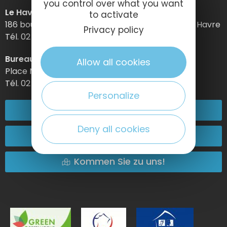
you control over what you want
Le Havre Etretat Normandie Tourisme
to activate
186 boulevard Clemenceau – BP 649 – 76059 Le Havre
Privacy policy
Tél. 02 32 74 04 04 –
Bureau d’information d’Etretat
Allow all cookies
Place Maurice Guillard – 76790 Étretat
Tél. 02 35 27 05 21
Personalize
02 32 74 04 04
Deny all cookies
Kontakt
Kommen Sie zu uns!