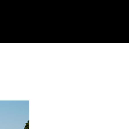
 COLMOULIN
enswürdigkeiten,
Wo man isst,
nternehmungen
wo man ausgeht