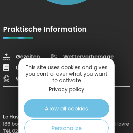
Praktische Information
Gezeiten
Wettervorhersage
Unsere Broschüren
Web Tv
This site uses cookies and gives
you control over what you want
Webcams
to activate
Privacy policy
Allow all cookies
Le Havre Etretat Normandie Tourisme
186 boulevard Clemenceau – BP 649 – 76059 Le Havre
Personalize
Tél. 02 32 74 04 04 –