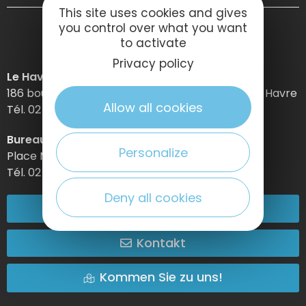
This site uses cookies and gives
you control over what you want
to activate
Privacy policy
Le Havre Etretat Normandie Tourisme
186 boulevard Clemenceau – BP 649 – 76059 Le Havre
Allow all cookies
Tél. 02 32 74 04 04 –
Bureau d’information d’Etretat
Personalize
Place Maurice Guillard – 76790 Étretat
Tél. 02 35 27 05 21
Deny all cookies
02 32 74 04 04
Kontakt
Kommen Sie zu uns!