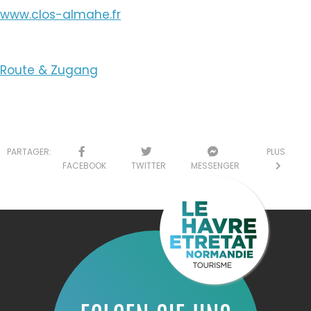
www.clos-almahe.fr
Route & Zugang
PARTAGER:
PLUS
FACEBOOK
TWITTER
MESSENGER