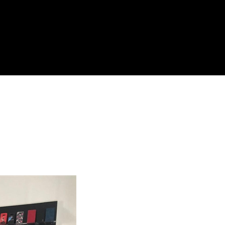
E
enswürdigkeiten,
Wo man isst,
nternehmungen
wo man ausgeht