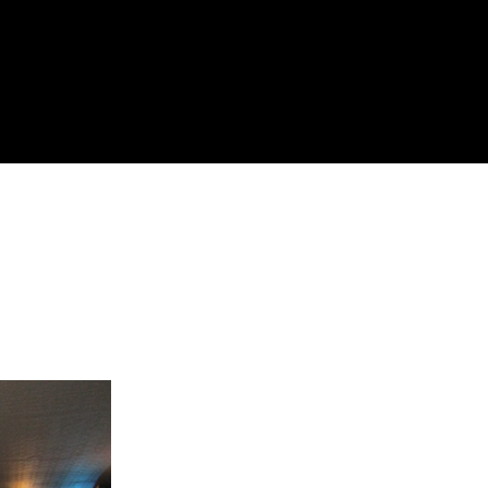
enswürdigkeiten,
Wo man isst,
nternehmungen
wo man ausgeht