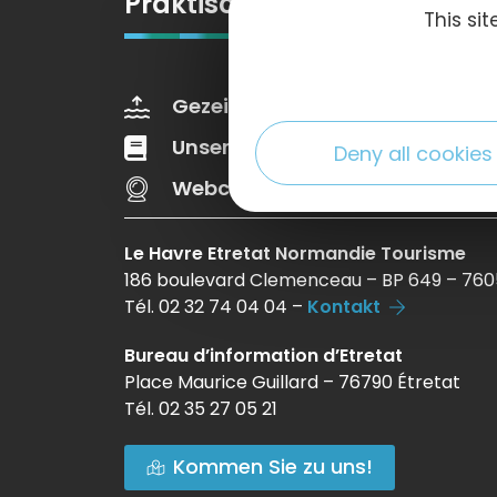
Praktische Information
This si
Gezeiten
Wettervorher
Unsere Broschüren
Web
Deny all cookies
Webcams
Le Havre Etretat Normandie Tourisme
186 boulevard Clemenceau – BP 649 – 760
Tél. 02 32 74 04 04 –
Kontakt
Bureau d’information d’Etretat
Place Maurice Guillard – 76790 Étretat
Tél. 02 35 27 05 21
Kommen Sie zu uns!