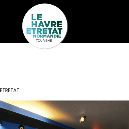
Cookies management panel
LE YARD
Seh
Entdecken
U
ETRETAT