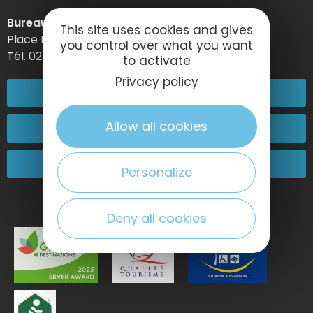
Bureau d’information d’Etretat
This site uses cookies and gives
Place Maurice Guillard – 76790 Étretat
you control over what you want
Tél. 02 35 27 05 21
to activate
Privacy policy
02 32 74 04 04
Allow all cookies
Kontakt
Kommen Sie zu uns!
Personalize
Deny all cookies