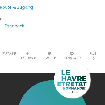
Route & Zugang
Facebook
PARTAGER:
PLUS
FACEBOOK
TWITTER
MESSENGER