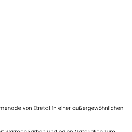
romenade von Etretat in einer außergewöhnlichen
mit warmen Farben und edlen Materialien zum