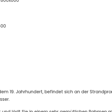
dem 19. Jahrhundert, befindet sich an der Strandp
sser.
rt und lädt Sie in einem sehr gemütlichen Rahmen 