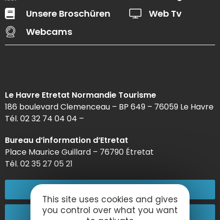
Unsere Broschüren
Web Tv
Webcams
Le Havre Etretat Normandie Tourisme
186 boulevard Clemenceau – BP 649 – 76059 Le Havre
Tél. 02 32 74 04 04 –
Bureau d’information d’Etretat
Place Maurice Guillard – 76790 Étretat
Tél. 02 35 27 05 21
02 32 74 04 04
This site uses cookies and gives
you control over what you want
Kontakt