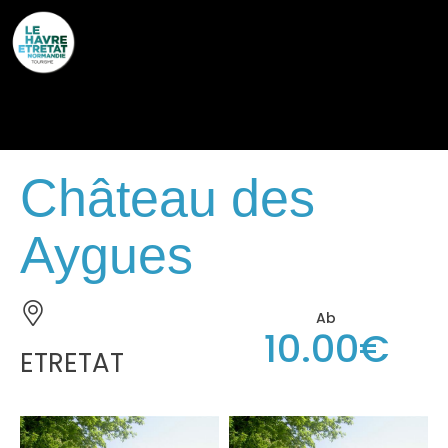
Cookies management panel
Château des
Aygues
Ab
10.00€
ETRETAT