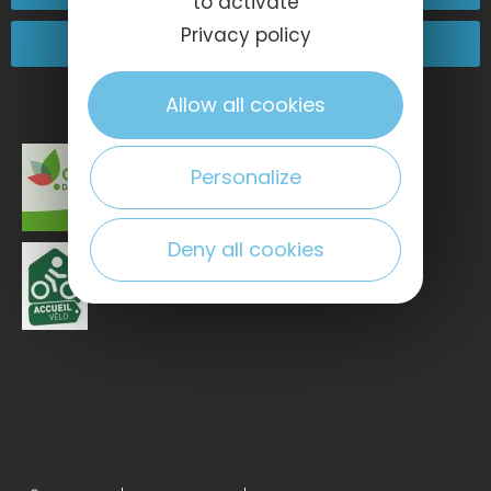
to activate
Privacy policy
Kommen Sie zu uns!
Allow all cookies
Personalize
Deny all cookies