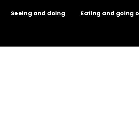
Seeing and doing
Eating and going 
AND – ASSO
 DE LA MANC