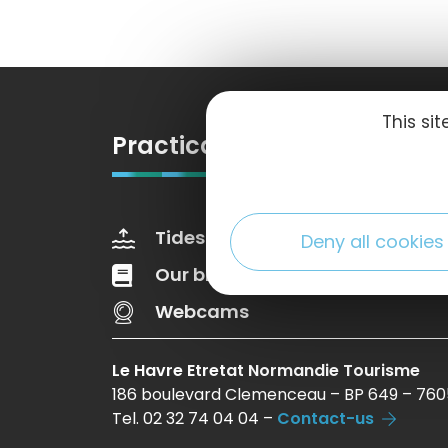
This si
Practical information
Tides
Weather
Deny all cookies
Our brochures
Web Tv
Webcams
Le Havre Etretat Normandie Tourisme
186 boulevard Clemenceau – BP 649 – 760
Tel. 02 32 74 04 04 –
Contact-us