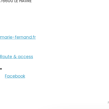
76600 LE HAVRE
View the Email
marie-fernand.fr
Route & access
Facebook