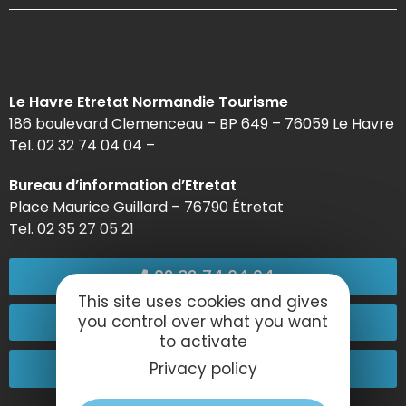
Le Havre Etretat Normandie Tourisme
186 boulevard Clemenceau – BP 649 – 76059 Le Havre
Tel. 02 32 74 04 04 –
Bureau d’information d’Etretat
Place Maurice Guillard – 76790 Étretat
Tel. 02 35 27 05 21
02 32 74 04 04
This site uses cookies and gives
Contact-us
you control over what you want
to activate
Come and see us!
Privacy policy