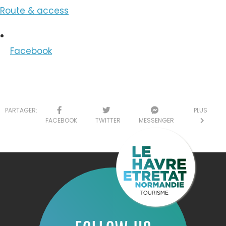
Route & access
Facebook
PARTAGER:
PLUS
FACEBOOK
TWITTER
MESSENGER