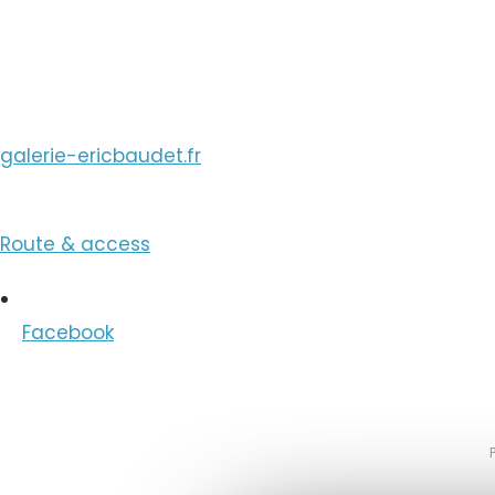
View the Email
galerie-ericbaudet.fr
Route & access
Facebook