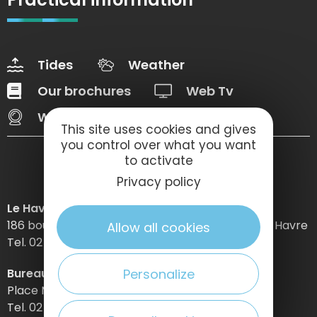
Tides
Weather
Our brochures
Web Tv
Webcams
This site uses cookies and gives
you control over what you want
to activate
Privacy policy
Le Havre Etretat Normandie Tourisme
186 boulevard Clemenceau – BP 649 – 76059 Le Havre
Allow all cookies
Tel. 02 32 74 04 04 –
Personalize
Bureau d’information d’Etretat
Place Maurice Guillard – 76790 Étretat
Tel. 02 35 27 05 21