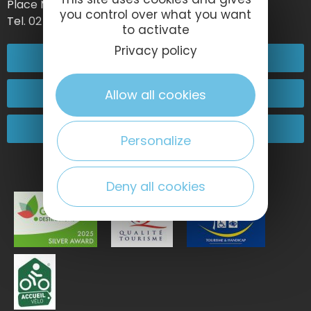
Place Maurice Guillard – 76790 Étretat
you control over what you want
Tel. 02 35 27 05 21
to activate
Privacy policy
02 32 74 04 04
Contact-us
Allow all cookies
Come and see us!
Personalize
Deny all cookies