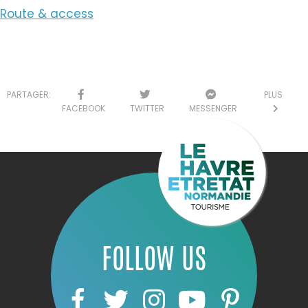
Route & access
PARTAGER:
PLUS
FACEBOOK
TWITTER
MESSENGER
FOLLOW US