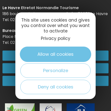
Le Havre Etretat Normandie Tourisme
186 boulevard Clemenceau – BP 649 – 76059 Le Havre
Tel. 02 32 74 04 04 –
This site uses cookies and gives
you control over what you want
Bureau d’information d’Etretat
to activate
Place Maurice Guillard – 76790 Étretat
Privacy policy
Tel. 02 35 27 05 21
Allow all cookies
02 32 74 04 04
Contact-us
Personalize
Come and see us!
Deny all cookies