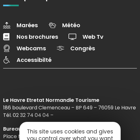
Marées
Météo
Nos brochures
Web Tv
Webcams
Congrès
Accessibilté
Le Havre Etretat Normandie Tourisme
186 boulevard Clemenceau – BP 649 – 76059 Le Havre
Tél. 02 32 74 04 04 –
Bureau d’information d’Etretat
This site uses cookies and gives
Place Maurice Guillard – 76790 Étretat
you control over what you want