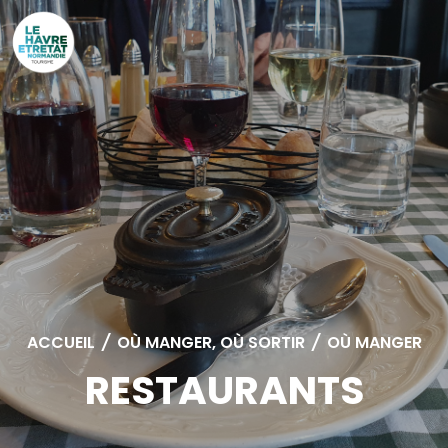
Cookies management panel
ACCUEIL
/
OÙ MANGER, OÙ SORTIR
/
OÙ MANGER
RESTAURANTS