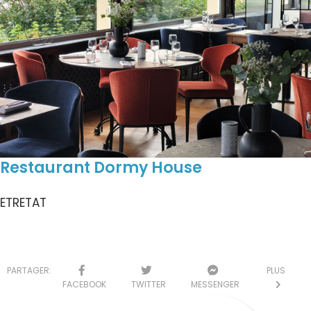
Restaurant Dormy House
ETRETAT
PARTAGER:
PLUS
FACEBOOK
TWITTER
MESSENGER